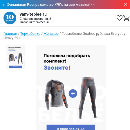
Финальная Распродажа до -70% на все модели!
>>
vam-teplee.ru
Специализированный
магазин термобелья
Главная
/
Термобелье
/
Женское
/
Термобелье Guahoo рубашка Everyday
Heavy 291