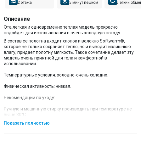
2 этажа
5 минут пешком
Лёгкий обме
Описание
Эта легкая и одновременно теплая модель прекрасно
подойдет для использования в очень холодную погоду.
В состав ее полотна входит хлопок и волокно Softwarm®,
которое не только сохраняет тепло, но и выводит излишнюю
влагу, придает полотну мягкость. Такое сочетание делает эту
модель очень приятной для тела и комфортной в
использовании.
Температурные условия: холодно-очень холодно.
Физическая активность: низкая.
Рекомендации по уходу:
Ручную и машинную стирку производить при температуре не
выше 30°C
Не применять моющие и отбеливающие вещества,
Показать полностью
содержащие хлор
Не применять машинную сушку
Не гладить