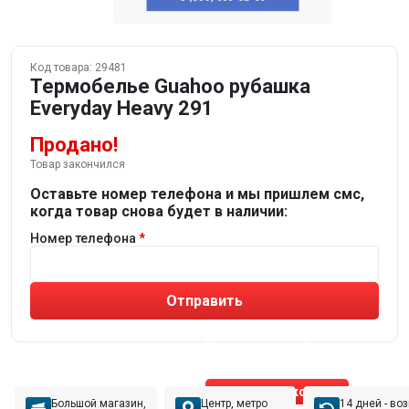
Код товара:
29481
Термобелье Guahoo рубашка
Everyday Heavy 291
Продано!
Товар закончился
Оставьте номер телефона и мы пришлем смс,
когда товар снова будет в наличии:
Номер телефона
Отправить
Не устраивают товары от робота?
Получите подборку
от реального эксперта!
Позвонить эксперту
Большой магазин,
Центр, метро
14 дней - во