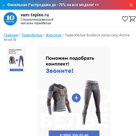
Финальная Распродажа до -70% на все модели!
>>
vam-teplee.ru
Специализированный
магазин термобелья
Главная
/
Термобелье
/
Женское
/
Термобелье Brubeck кальсоны Active
Wool W