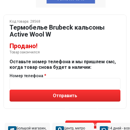
Код товара:
28568
Термобелье Brubeck кальсоны
Active Wool W
Продано!
Товар закончился
Оставьте номер телефона и мы пришлем смс,
когда товар снова будет в наличии:
Номер телефона
Отправить
Не устраивают товары от робота?
Получите подборку
от реального эксперта!
Позвонить эксперту
Большой магазин,
Центр, метро
14 дней - во