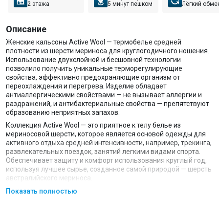
2 этажа
5 минут пешком
Лёгкий обме
Описание
Женские кальсоны Active Wool — термобелье средней
плотности из шерсти мериноса для круглогодичного ношения.
Использование двухслойной и бесшовной технологии
позволило получить уникальные терморегулирующие
свойства, эффективно предохраняющие организм от
переохлаждения и перегрева. Изделие обладает
антиаллергическими свойствами — не вызывает аллергии и
раздражений, и антибактериальные свойства — препятствуют
образованию неприятных запахов.
Коллекция Active Wool — это приятное к телу белье из
мериносовой шерсти, которое является основой одежды для
активного отдыха средней интенсивности, например, трекинга,
развлекательных поездок, занятий легкими видами спорта.
Обеспечивает защиту и комфорт использования круглый год,
используя лучшее сырье, созданное самой природой — шерсть
австралийского мериноса.
Особенности:
Показать полностью
Выполнено по бесшовной технологии с исключительными
теплоизоляционными свойствами.