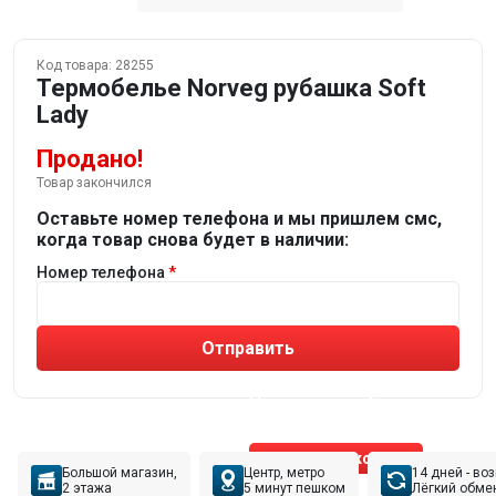
Код товара:
28255
Термобелье Norveg рубашка Soft
Lady
Продано!
Товар закончился
Оставьте номер телефона и мы пришлем смс,
когда товар снова будет в наличии:
Номер телефона
Отправить
Не устраивают товары от робота?
Получите подборку
от реального эксперта!
Позвонить эксперту
Большой магазин,
Центр, метро
14 дней - во
2 этажа
5 минут пешком
Лёгкий обме