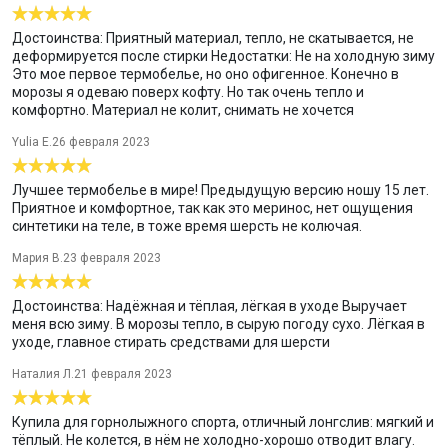
Достоинства: Приятный материал, тепло, не скатывается, не
деформируется после стирки Недостатки: Не на холодную зиму
Это мое первое термобелье, но оно офигенное. Конечно в
морозы я одеваю поверх кофту. Но так очень тепло и
комфортно. Материал не колит, снимать не хочется
Yulia E.
26 февраля 2023
Лучшее термобелье в мире! Предыдущую версию ношу 15 лет.
Приятное и комфортное, так как это меринос, нет ощущения
синтетики на теле, в тоже время шерсть не колючая.
Мария В.
23 февраля 2023
Достоинства: Надёжная и тёплая, лёгкая в уходе Выручает
меня всю зиму. В морозы тепло, в сырую погоду сухо. Лёгкая в
уходе, главное стирать средствами для шерсти
Наталия Л.
21 февраля 2023
Купила для горнолыжного спорта, отличный лонгслив: мягкий и
тёплый. Не колется, в нём не холодно-хорошо отводит влагу.