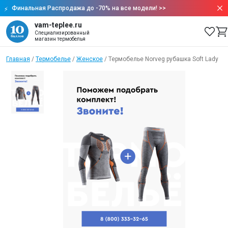
Финальная Распродажа до -70% на все модели!
>>
vam-teplee.ru
Специализированный
магазин термобелья
Главная
/
Термобелье
/
Женское
/
Термобелье Norveg рубашка Soft Lady