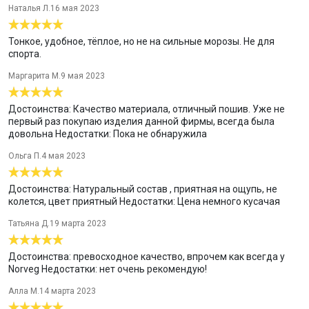
гипоаллергенный, натуральный, мягкий трикотаж, приятный к
Наталья Л.
16 мая 2023
телу и позволяющий коже дышать;
материал имеет натуральные антибактериальные свойства и
Тонкое, удобное, тёплое, но не на сильные морозы. Не для
естественную защиту от неприятного запаха;
спорта.
быстрое влагоотведение даже при физических нагрузках;
Маргарита М.
9 мая 2023
постоянное поддержание комфортной температуры тела;
продукт произведен по лицензии и под контролем фирмы NRG
Достоинства: Качество материала, отличный пошив. Уже не
GmbH (Германия) из шерсти мериносов от концерна Schoeller
первый раз покупаю изделия данной фирмы, всегда была
(Австрия);
довольна Недостатки: Пока не обнаружила
качество шерсти в изделии подтверждено сертификатами
Oeko-Tex®Standart100 и bluesing®.
Ольга П.
4 мая 2023
Достоинства: Натуральный состав , приятная на ощупь, не
колется, цвет приятный Недостатки: Цена немного кусачая
Татьяна Д.
19 марта 2023
Достоинства: превосходное качество, впрочем как всегда у
Norveg Недостатки: нет очень рекомендую!
Алла М.
14 марта 2023