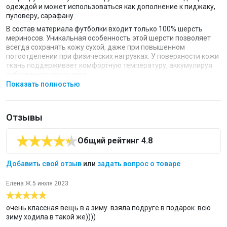
одеждой и может использоваться как дополнение к пиджаку,
пуловеру, сарафану.
В состав материала футболки входит только 100% шерсть
мериносов. Уникальная особенность этой шерсти позволяет
всегда сохранять кожу сухой, даже при повышенном
потоотделении при физических нагрузках. У поверхности кожи
ткань поддерживает комфортную температуру, аккумулируя
собственное тепло тела.
Показать полностью
Анатомический крой футболки мягко облегает фигуру, не
создавая складок и не натирая кожу благодаря технологии
«плоский шов». Эффектная отделка декоративной строчкой
подчеркивает силуэт.
Отзывы
диапазон комфорта
от -40⁰С до +10⁰С
;
Общий рейтинг 4.8
100% шерсть мериносов в составе пряжи;
круглый вырез ворота;
Добавить свой отзыв
или
задать вопрос о товаре
защита от перегрева и переохлаждения;
благодаря анатомическому крою отлично садится по фигуре и
Елена Ж.
5 июля 2023
незаметна под одеждой;
модель не стесняет движений;
очень классная вещь в а зиму. взяла подруге в подарок. всю
плоские швы не натирают кожу;
зиму ходила в такой же))))