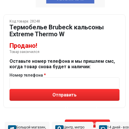
Код товара:
28248
Термобелье Brubeck кальсоны
Extreme Thermo W
Продано!
Товар закончился
Оставьте номер телефона и мы пришлем смс,
когда товар снова будет в наличии:
Номер телефона
Отправить
Не устраивают товары от робота?
Получите подборку
от реального эксперта!
Позвонить эксперту
Большой магазин,
Центр, метро
14 дней - во