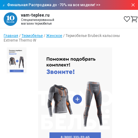
Финальная Распродажа до -70% на все модели!
>>
vam-teplee.ru
Специализированный
магазин термобелья
Главная
/
Термобелье
/
Женское
/
Термобелье Brubeck кальсоны
Extreme Thermo W