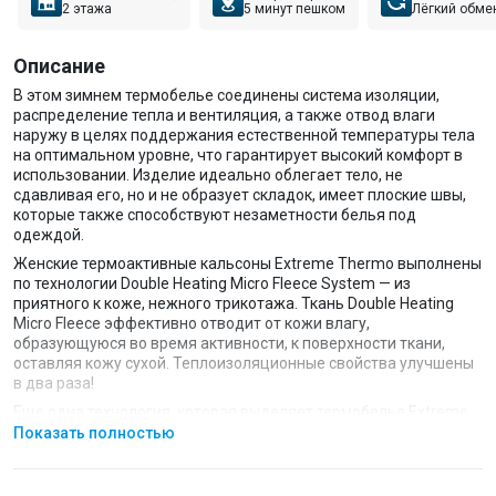
2 этажа
5 минут пешком
Лёгкий обме
Описание
В этом зимнем термобелье соединены система изоляции,
распределение тепла и вентиляция, а также отвод влаги
наружу в целях поддержания естественной температуры тела
на оптимальном уровне, что гарантирует высокий комфорт в
использовании. Изделие идеально облегает тело, не
сдавливая его, но и не образует складок, имеет плоские швы,
которые также способствуют незаметности белья под
одеждой.
Женские термоактивные кальсоны Extreme Thermo выполнены
по технологии Double Heating Micro Fleece System — из
приятного к коже, нежного трикотажа. Ткань Double Heating
Micro Fleece эффективно отводит от кожи влагу,
образующуюся во время активности, к поверхности ткани,
оставляя кожу сухой. Теплоизоляционные свойства улучшены
в два раза!
Еще одна технология, которая выделяет термобелье Extreme
Thermo — BTP Covering System — это способ плетения, при
Показать полностью
котором полипропиленовые нити оплетаются вокруг эластана.
Это гарантирует высокую износостойкость и долговечность
изделия, т.к. эластан надежно защищен от взаимодействия с