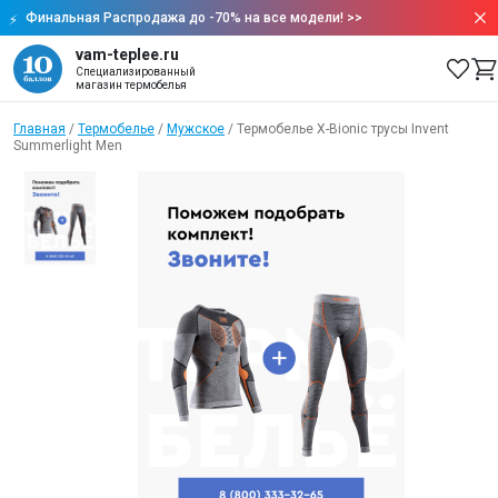
Финальная Распродажа до -70% на все модели!
>>
vam-teplee.ru
Специализированный
магазин термобелья
Главная
/
Термобелье
/
Мужское
/
Термобелье X-Bionic трусы Invent
Summerlight Men