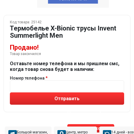
Код товара:
25142
Термобелье X-Bionic трусы Invent
Summerlight Men
Продано!
Товар закончился
Оставьте номер телефона и мы пришлем смс,
когда товар снова будет в наличии:
Номер телефона
Отправить
Не устраивают товары от робота?
Получите подборку
от реального эксперта!
Позвонить эксперту
Большой магазин,
Центр, метро
14 дней - во