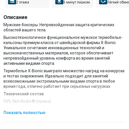
2 этажа
5 минут пешком
Лёгкий обме
Описание
Мужские боксеры. Непревзойденная защита критических
областей вашего тела.
Высокотехнологичное функциональное мужское термобелье-
кальсоны премиум класса от швейцарской фирмы X-Bionic.
Уникальное сочетание инновационных технологий и
высококачественных материалов, которое обеспечивает
непревзойденный уровень комфорта во время занятий
активными видами спорта.
Термобелье X-Bionic выиграло множество наград на конкурсах
и тестах снаряжения. Идеально подходит для занятий
всевозможными экстремальными видами спорта в любое
время года, отлично работает при серьезных нагрузках
Технический состав
93% Skin Nodor® (пряжа)
4% Elastane (эластодин)
Показать полностью
3% Mythlan™
Материал