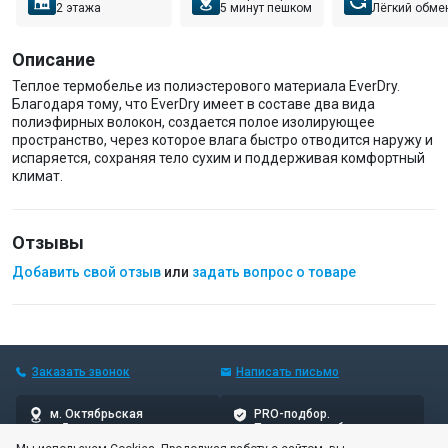
2 этажа
5 минут пешком
Лёгкий обме
Описание
Теплое термобелье из полиэстерового материала EverDry.
Благодаря тому, что EverDry имеет в составе два вида
полиэфирных волокон, создается полое изолирующее
пространство, через которое влага быстро отводится наружу и
испаряется, сохраняя тело сухим и поддерживая комфортный
климат.
Отзывы
Добавить свой отзыв
или
задать вопрос о товаре
Заказать звонок
Написать
письмо
м. Октябрьская
PRO-подбор.
5 мин пешком
Проверенные бренды