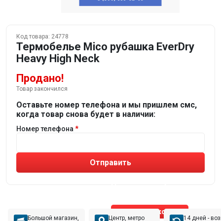
Код товара:
24778
Термобелье Mico рубашка EverDry
Heavy High Neck
Продано!
Товар закончился
Оставьте номер телефона и мы пришлем смс,
когда товар снова будет в наличии:
Номер телефона
Отправить
Не устраивают товары от робота?
Получите подборку
от реального эксперта!
Позвонить эксперту
Большой магазин,
Центр, метро
14 дней - во