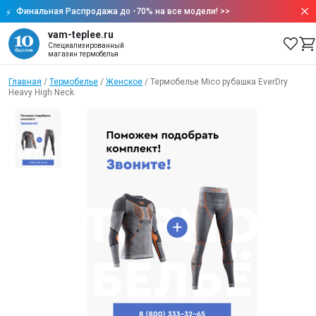
Финальная Распродажа до -70% на все модели!
>>
vam-teplee.ru
Специализированный
магазин термобелья
Главная
/
Термобелье
/
Женское
/
Термобелье Mico рубашка EverDry
Heavy High Neck