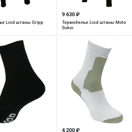
9 630 ₽
е Liod штаны Gripp
Термобелье Liod штаны Moto
Sukoi
4 200 ₽