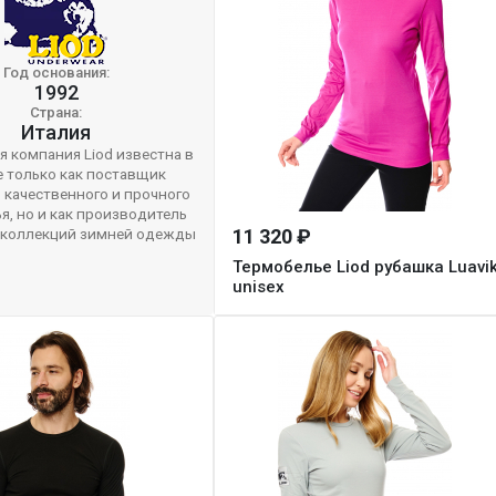
Год основания:
1992
Страна:
Италия
я компания Liod известна в
е только как поставщик
 качественного и прочного
я, но и как производитель
 коллекций зимней одежды
11 320 ₽
Термобелье Liod рубашка Luavi
unisex