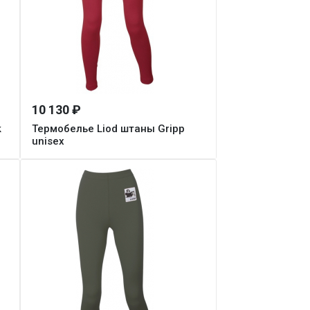
10 130 ₽
k
Термобелье Liod штаны Gripp
unisex