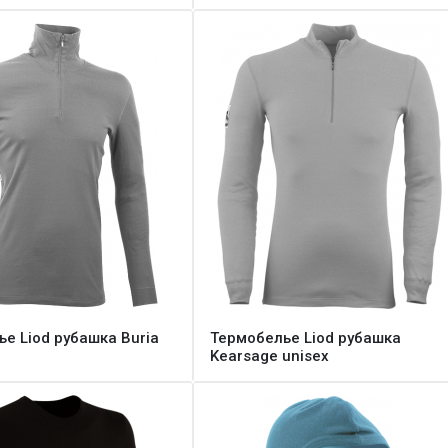
е Liod рубашка Buria
Термобелье Liod рубашка
Kearsage unisex