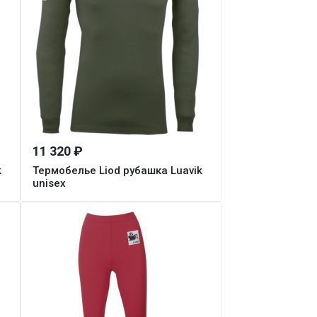
11 320 ₽
k
Термобелье Liod рубашка Luavik
unisex