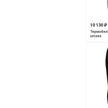
10 130 ₽
Термобель
unisex