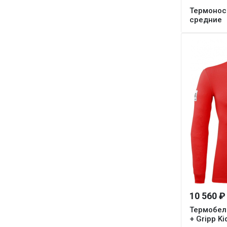
Термоноск
средние
10 560 ₽
Термобель
+ Gripp Ki