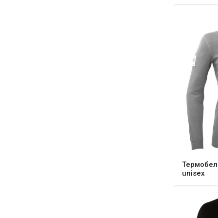
Термобель
unisex