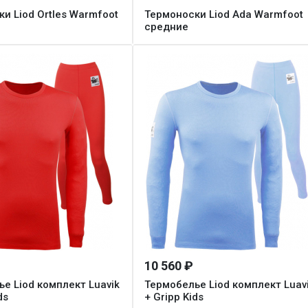
и Liod Ortles Warmfoot
Термоноски Liod Ada Warmfoot
средние
10 560 ₽
е Liod комплект Luavik
Термобелье Liod комплект Luav
ds
+ Gripp Kids