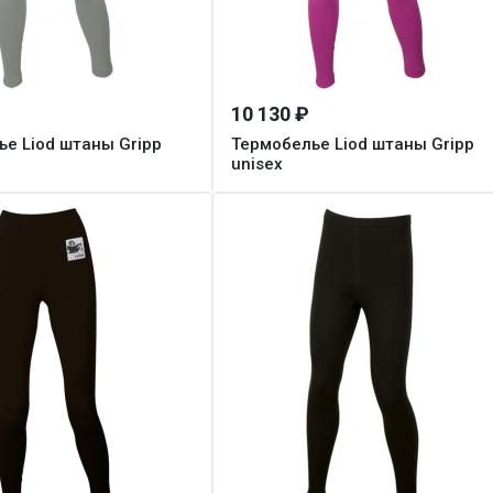
10 130 ₽
е Liod штаны Gripp
Термобелье Liod штаны Gripp
unisex