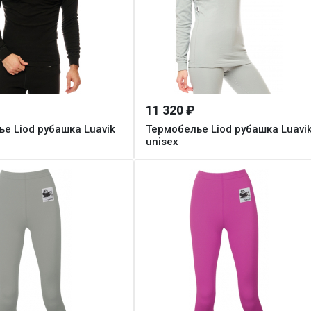
11 320 ₽
е Liod рубашка Luavik
Термобелье Liod рубашка Luavi
unisex