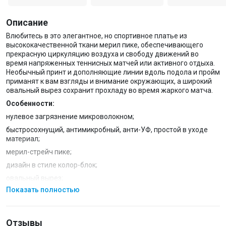
Описание
Влюбитесь в это элегантное, но спортивное платье из
высококачественной ткани мерил пике, обеспечивающего
прекрасную циркуляцию воздуха и свободу движений во
время напряженных теннисных матчей или активного отдыха.
Необычный принт и дополняющие линии вдоль подола и пройм
приманят к вам взгляды и внимание окружающих, а широкий
овальный вырез сохранит прохладу во время жаркого матча.
Особенности:
нулевое загрязнение микроволокном;
быстросохнущий, антимикробный, анти-УФ, простой в уходе
материал;
мерил-стрейч пике;
дизайн в стиле колор-блок;
овальный вырез;
Показать полностью
покрой без рукавов;
длина по спинке 59 см.
Технические характеристики:
Отзывы