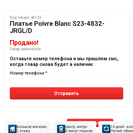
Код товара:
46123
Платье Poivre Blanc S23-4832-
JRGL/D
Продано!
Товар закончился
Оставьте номер телефона и мы пришлем смс,
когда товар снова будет в наличии:
Номер телефона
Отправить
Не устраивают товары от робота?
Получите подборку
от реального эксперта!
Позвонить эксперту
Большой магазин,
Центр, метро
14 дней - во
2 этажа
5 минут пешком
Лёгкий обме