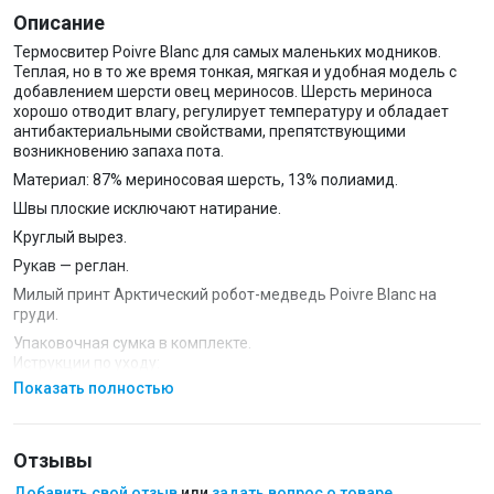
Описание
Термосвитер Poivre Blanc для самых маленьких модников.
Теплая, но в то же время тонкая, мягкая и удобная модель с
добавлением шерсти овец мериносов. Шерсть мериноса
хорошо отводит влагу, регулирует температуру и обладает
антибактериальными свойствами, препятствующими
возникновению запаха пота.
Материал: 87% мериносовая шерсть, 13% полиамид.
Швы плоские исключают натирание.
Круглый вырез.
Рукав — реглан.
Милый принт Арктический робот-медведь Poivre Blanc на
груди.
Упаковочная сумка в комплекте.
Иструкции по уходу:
Показать полностью
Не гладить.
Не сушить.
Машинная стирка: деликатная стирка.
Отзывы
Не отбеливать.
Добавить свой отзыв
или
задать вопрос о товаре