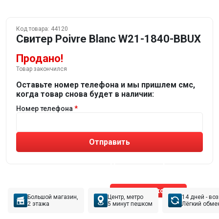
Код товара:
44120
Свитер Poivre Blanc W21-1840-BBUX
Продано!
Товар закончился
Оставьте номер телефона и мы пришлем смс,
когда товар снова будет в наличии:
Номер телефона
Отправить
Не устраивают товары от робота?
Получите подборку
от реального эксперта!
Позвонить эксперту
Большой магазин,
Центр, метро
14 дней - во
2 этажа
5 минут пешком
Лёгкий обме