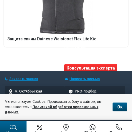
Защита спины Dainese Waistcoat Flex Lite Kid
Нужна помощь?
Получите консультацию
от реального эксперта!
Консультация эксперта
Заказать звонок
Написать
письмо
м. Октябрьская
PRO-подбор.
5 мин пешком
Проверенные бренды
Мы используем Cookies. Продолжая работу с сайтом, вы
Ок
соглашаетесь с
Политикой обработки персональных
© 10баллов, 2006–2026
данных
.
Соглашение об обработке и хранении персональных данных