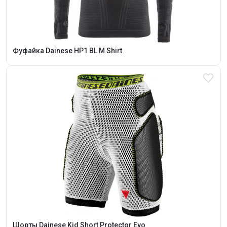
Фуфайка Dainese HP1 BL M Shirt
Шорты Dainese Kid Short Protector Evo