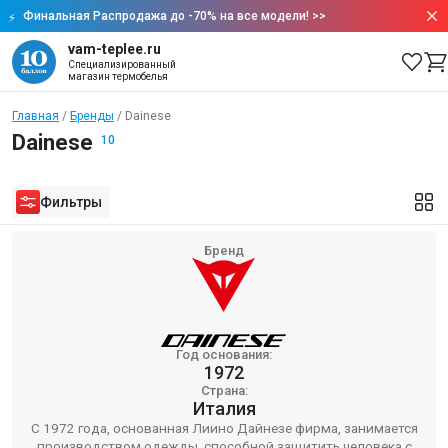
Финальная Распродажа до -70% на все модели!
>>
vam-teplee.ru
Специализированный
магазин термобелья
Главная
Бренды
Dainese
Dainese
10
Фильтры
Бренд
Год основания:
1972
Страна:
Италия
C 1972 года, основанная Лиино Дайнезе фирма, занимается
производством одежды, способной защитить человека с