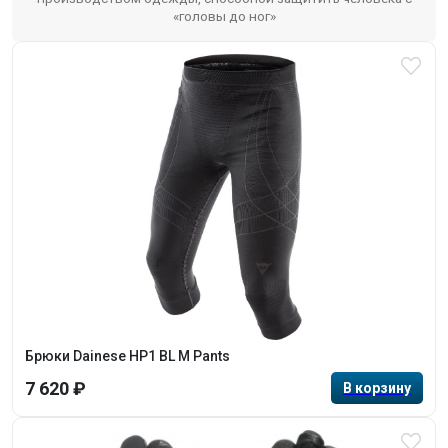
«головы до ног»
Брюки Dainese HP1 BL M Pants
7 620 ₽