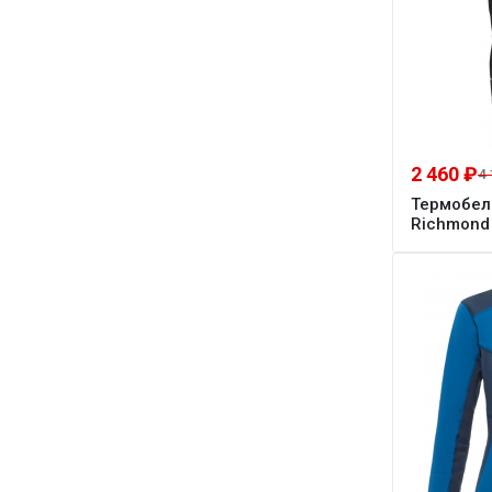
2 460 ₽
4 
Термобел
Richmond