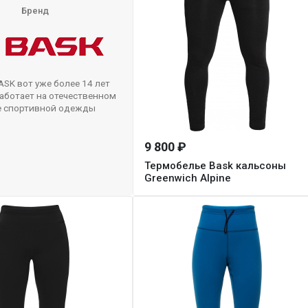
Бренд
SK вот уже более 14 лет
аботает на отечественном
е спортивной одежды
9 800 ₽
Термобелье Bask кальсоны
Greenwich Alpine