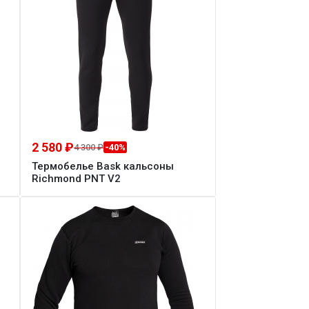
2 580 ₽
4 300 ₽
-40%
Термобелье Bask кальсоны
Richmond PNT V2