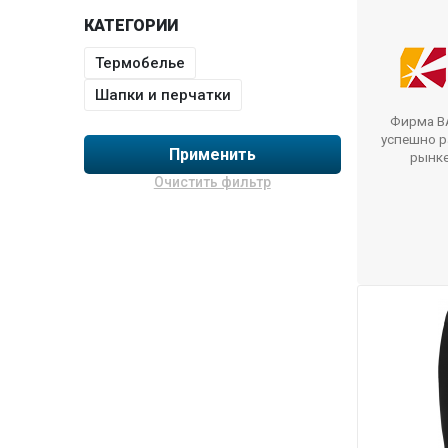
КАТЕГОРИИ
Термобелье
Шапки и перчатки
Фирма BA
успешно р
Применить
рынк
Очистить фильтр