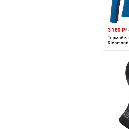
3 180 ₽
5 
Термобел
Richmond 