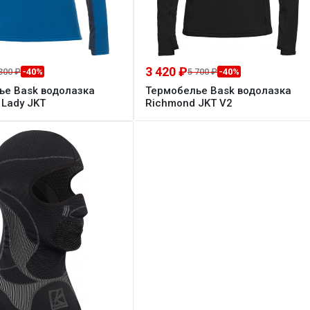
3 420 ₽
300 ₽
5 700 ₽
-40%
-40%
ье Bask водолазка
Термобелье Bask водолазка
Lady JKT
Richmond JKT V2